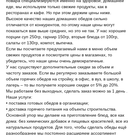
повара специализируются именно на здоровой, домашней
еде, мы используем только свежие продукты, как в
ресторанах и кафе. Но при этом держим цены ниже.
Высокое качество наших домашних обедов сильно
отличается от конкурентов, по-этому наши цены могут
показаться вам выше средних, но это не так. У нас хорошие
порции суп 250гр, гарнир 150гр, вторые блюда от 100гр,
салаты от 130гр, компот, выпечка.
Если вы посчитаете предлагаемый нами в меню объем
свежих продуктов и посмотрите цены в магазинах, то
убедитесь, что наши цены очень демократичные.
У нас существуют дополнительные скидки за объем и
частоту заказов. Если вы регулярно заказываете большой
объем горячих обедов на стройку, в офис, в вуз, в школу, в
лагерь – то вы получаете хорошие скидки от 5% до 20%.
Мы работаем без выходных, сделать заказ можно за 1 день .
Наши услуги:
• поставка готовых обедов в организации;
• доставка горячего питания на объекты строительства.
Основной упор мы делаем на приготовление блюд, все как
дома: без химических добавок и пищевых красителей, все из
натуральных продуктов. Для того, чтобы сделать обеды ещё
разнообразнее мы постоянно расширяем ассортимент