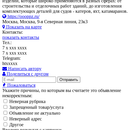
изделий, которые широко применяются в разных сферах: от
строительства и отделочных работ зданий, до изготовления
комплектующих деталей для судов - катеров, яхт, катамаранов.
https://oooppz.ru/
Москва, Москва, 9-я Северная линия, 23к3
Показать на карте
Контакты:
показать контакты
Тел.:
7 x xxx xxxx
7 x xxx xxxx
Telegram:
htxxxxx
Написать автору
Поделиться с другом
Отправить
Пожаловаться
Укажите причины, по которым вы считаете это объявление
некорректным:
Неверная рубрика
Запрещенный товар/услуга
Объявление не актуально
Неверный адрес
Другое
Введите результат с картинки