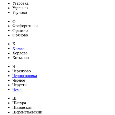
Уваровка
Удельная
Узуново
Ф
Фосфоритный
Фрязино
Фряново
Х
Химки
Хорлово
Хотьково
Ч
Черкизово
Черноголовка
Черное
Черусти
Чехов
Ш
Шатура
Шаховская
Шереметьевский