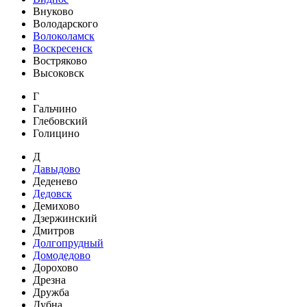
Внуково
Володарского
Волоколамск
Воскресенск
Востряково
Высоковск
Г
Гальчино
Глебовский
Голицино
Д
Давыдово
Деденево
Дедовск
Демихово
Дзержинский
Дмитров
Долгопрудный
Домодедово
Дорохово
Дрезна
Дружба
Дубна