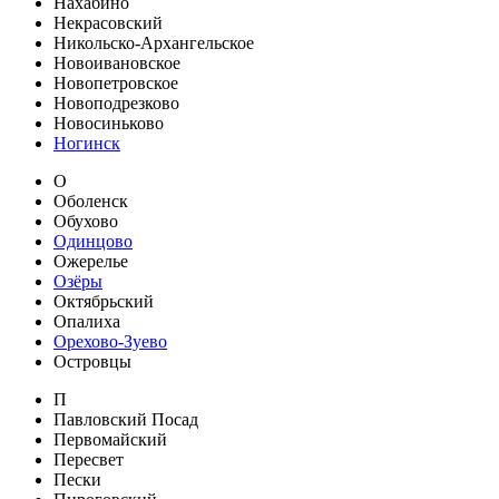
Нахабино
Некрасовский
Никольско-Архангельское
Новоивановское
Новопетровское
Новоподрезково
Новосиньково
Ногинск
О
Оболенск
Обухово
Одинцово
Ожерелье
Озёры
Октябрьский
Опалиха
Орехово-Зуево
Островцы
П
Павловский Посад
Первомайский
Пересвет
Пески