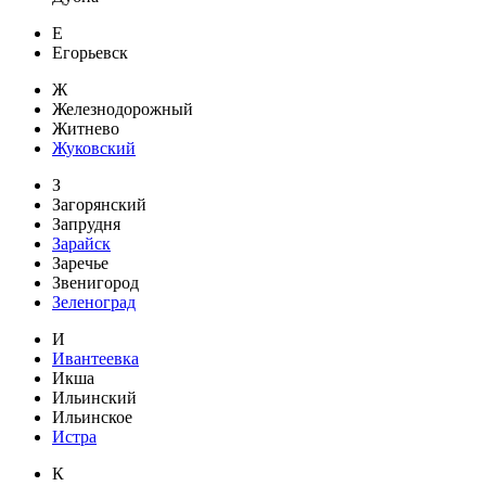
Е
Егорьевск
Ж
Железнодорожный
Житнево
Жуковский
З
Загорянский
Запрудня
Зарайск
Заречье
Звенигород
Зеленоград
И
Ивантеевка
Икша
Ильинский
Ильинское
Истра
К