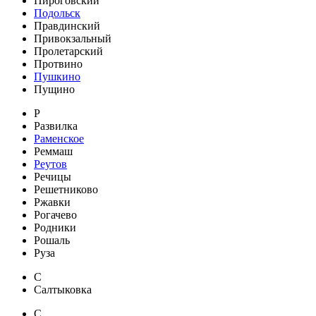
Пироговский
Подольск
Правдинский
Привокзальный
Пролетарский
Протвино
Пушкино
Пущино
Р
Развилка
Раменское
Реммаш
Реутов
Речицы
Решетниково
Ржавки
Рогачево
Родники
Рошаль
Руза
С
Салтыковка
С