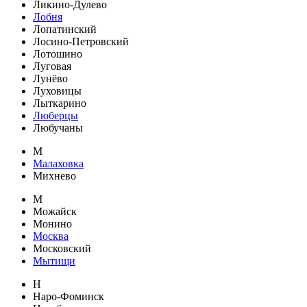
Ликино-Дулево
Лобня
Лопатинский
Лосино-Петровский
Лотошино
Луговая
Лунёво
Луховицы
Лыткарино
Люберцы
Любучаны
М
Малаховка
Михнево
М
Можайск
Монино
Москва
Московский
Мытищи
Н
Наро-Фоминск