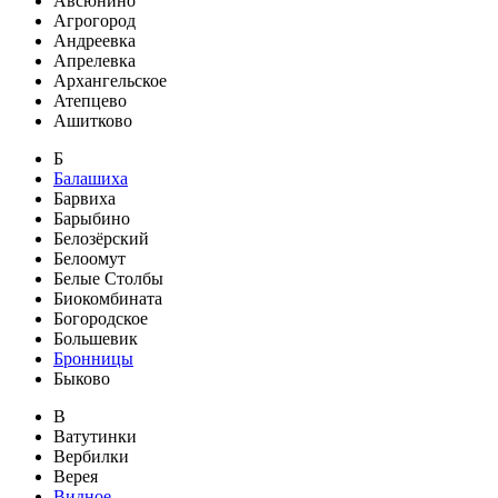
Авсюнино
Агрогород
Андреевка
Апрелевка
Архангельское
Атепцево
Ашитково
Б
Балашиха
Барвиха
Барыбино
Белозёрский
Белоомут
Белые Столбы
Биокомбината
Богородское
Большевик
Бронницы
Быково
В
Ватутинки
Вербилки
Верея
Видное