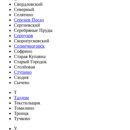
Свердловский
Северный
Селятино
Сергиев Посад
Сергиевский
Серебряные Пруды
Серпухов
Скоропусковский
Солнечногорск
Софрино
Старая Купавна
Старый Городок
Столбовая
Ступино
Сходня
Сычево
Т
Талдом
Текстильщик
Томилино
Троицк
Тучково
У