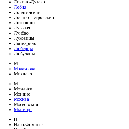
Ликино-Дулево
Лобня
Лопатинский
Лосино-Петровский
Лотошино
Луговая
Лунёво
Луховицы
Лыткарино
Люберцы
Любучаны
М
Малаховка
Михнево
М
Можайск
Монино
Москва
Московский
Мытищи
Н
Наро-Фоминск