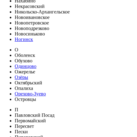
Нахабино
Некрасовский
Никольско-Архангельское
Новоивановское
Новопетровское
Новоподрезково
Новосиньково
Ногинск
О
Оболенск
Обухово
Одинцово
Ожерелье
Озёры
Октябрьский
Опалиха
Орехово-Зуево
Островцы
П
Павловский Посад
Первомайский
Пересвет
Пески