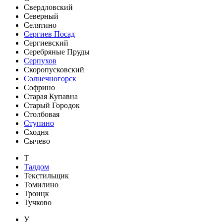
Свердловский
Северный
Селятино
Сергиев Посад
Сергиевский
Серебряные Пруды
Серпухов
Скоропусковский
Солнечногорск
Софрино
Старая Купавна
Старый Городок
Столбовая
Ступино
Сходня
Сычево
Т
Талдом
Текстильщик
Томилино
Троицк
Тучково
У