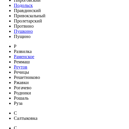
Пироговский
Подольск
Правдинский
Привокзальный
Пролетарский
Протвино
Пушкино
Пущино
Р
Развилка
Раменское
Реммаш
Реутов
Речицы
Решетниково
Ржавки
Рогачево
Родники
Рошаль
Руза
С
Салтыковка
С