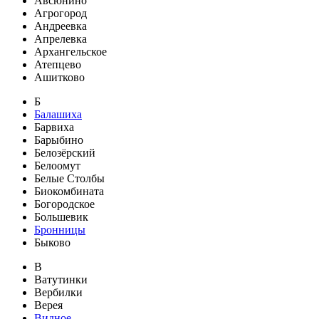
Авсюнино
Агрогород
Андреевка
Апрелевка
Архангельское
Атепцево
Ашитково
Б
Балашиха
Барвиха
Барыбино
Белозёрский
Белоомут
Белые Столбы
Биокомбината
Богородское
Большевик
Бронницы
Быково
В
Ватутинки
Вербилки
Верея
Видное