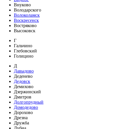
Внуково
Володарского
Волоколамск
Воскресенск
Востряково
Высоковск
Г
Гальчино
Глебовский
Голицино
Д
Давыдово
Деденево
Дедовск
Демихово
Дзержинский
Дмитров
Долгопрудный
Домодедово
Дорохово
Дрезна
Дружба
Дубна