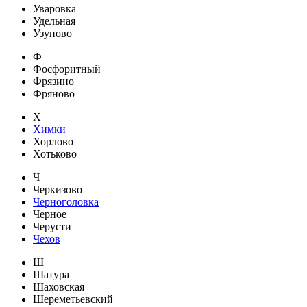
Уваровка
Удельная
Узуново
Ф
Фосфоритный
Фрязино
Фряново
Х
Химки
Хорлово
Хотьково
Ч
Черкизово
Черноголовка
Черное
Черусти
Чехов
Ш
Шатура
Шаховская
Шереметьевский