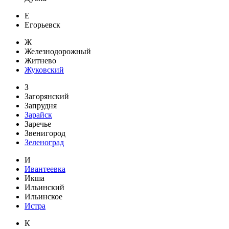
Е
Егорьевск
Ж
Железнодорожный
Житнево
Жуковский
З
Загорянский
Запрудня
Зарайск
Заречье
Звенигород
Зеленоград
И
Ивантеевка
Икша
Ильинский
Ильинское
Истра
К