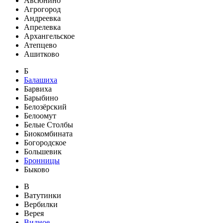
Авсюнино
Агрогород
Андреевка
Апрелевка
Архангельское
Атепцево
Ашитково
Б
Балашиха
Барвиха
Барыбино
Белозёрский
Белоомут
Белые Столбы
Биокомбината
Богородское
Большевик
Бронницы
Быково
В
Ватутинки
Вербилки
Верея
Видное