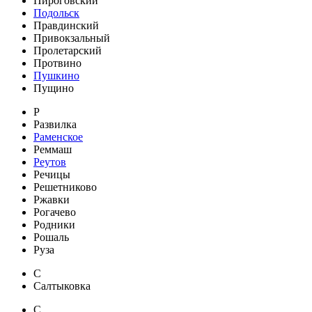
Пироговский
Подольск
Правдинский
Привокзальный
Пролетарский
Протвино
Пушкино
Пущино
Р
Развилка
Раменское
Реммаш
Реутов
Речицы
Решетниково
Ржавки
Рогачево
Родники
Рошаль
Руза
С
Салтыковка
С