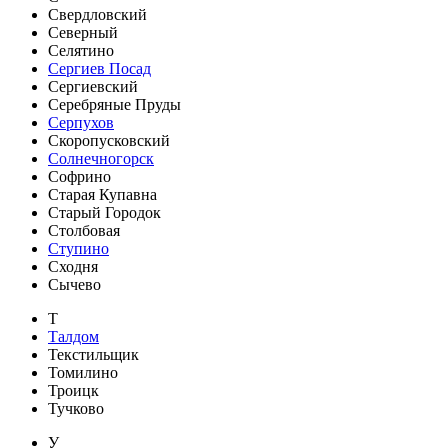
Свердловский
Северный
Селятино
Сергиев Посад
Сергиевский
Серебряные Пруды
Серпухов
Скоропусковский
Солнечногорск
Софрино
Старая Купавна
Старый Городок
Столбовая
Ступино
Сходня
Сычево
Т
Талдом
Текстильщик
Томилино
Троицк
Тучково
У