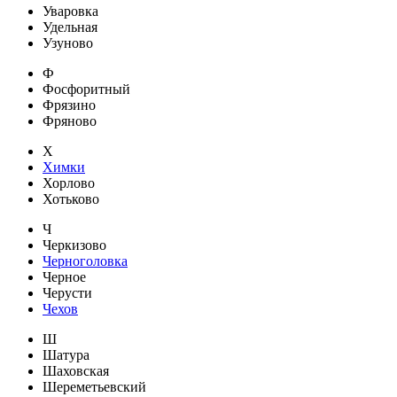
Уваровка
Удельная
Узуново
Ф
Фосфоритный
Фрязино
Фряново
Х
Химки
Хорлово
Хотьково
Ч
Черкизово
Черноголовка
Черное
Черусти
Чехов
Ш
Шатура
Шаховская
Шереметьевский