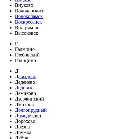
Внуково
Володарского
Волоколамск
Воскресенск
Востряково
Высоковск
Г
Гальчино
Глебовский
Голицино
Д
Давыдово
Деденево
Дедовск
Демихово
Дзержинский
Дмитров
Долгопрудный
Домодедово
Дорохово
Дрезна
Дружба
Дубна