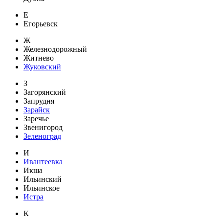
Е
Егорьевск
Ж
Железнодорожный
Житнево
Жуковский
З
Загорянский
Запрудня
Зарайск
Заречье
Звенигород
Зеленоград
И
Ивантеевка
Икша
Ильинский
Ильинское
Истра
К