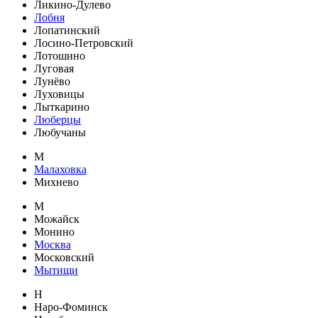
Ликино-Дулево
Лобня
Лопатинский
Лосино-Петровский
Лотошино
Луговая
Лунёво
Луховицы
Лыткарино
Люберцы
Любучаны
М
Малаховка
Михнево
М
Можайск
Монино
Москва
Московский
Мытищи
Н
Наро-Фоминск