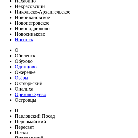
Нахабино
Некрасовский
Никольско-Архангельское
Новоивановское
Новопетровское
Новоподрезково
Новосиньково
Ногинск
О
Оболенск
Обухово
Одинцово
Ожерелье
Озёры
Октябрьский
Опалиха
Орехово-Зуево
Островцы
П
Павловский Посад
Первомайский
Пересвет
Пески