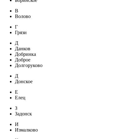
Боринское
В
Волово
Г
Грязи
Д
Данков
Добринка
Доброе
Долгоруково
Д
Донское
Е
Елец
З
Задонск
И
Измалково