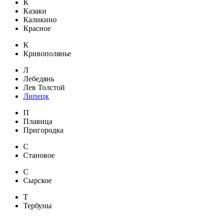
К
Казаки
Каликино
Красное
К
Кривополянье
Л
Лебедянь
Лев Толстой
Липецк
П
Плавица
Пригородка
С
Становое
С
Сырское
Т
Тербуны