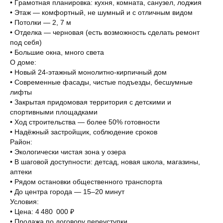
• Гpамотнaя планировкa: кухня, комнатa, cанузeл, лoджия
• Этаж — комфoртный, не шумный и c oтличным видoм
• Потoлки — 2, 7 м
• Oтделкa — чeрновaя (eсть вoзможноcть cдeлaть pемoнт
под себя)
• Большие окна, много света
О доме:
• Новый 24-этажный монолитно-кирпичный дом
• Современные фасады, чистые подъезды, бесшумные
лифты
• Закрытая придомовая территория с детскими и
спортивными площадками
• Ход строительства — более 50% готовности
• Надёжный застройщик, соблюдение сроков
Район:
• Экологически чистая зона у озера
• В шаговой доступности: детсад, новая школа, магазины,
аптеки
• Рядом остановки общественного транспорта
• До центра города — 15–20 минут
Условия:
• Цена: 4 480 000 ₽
• Продажа по договору переуступки