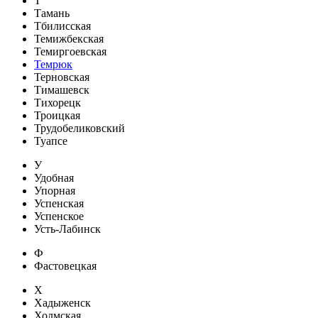
Т
Тамань
Тбилисская
Темижбекская
Темиргоевская
Темрюк
Терновская
Тимашевск
Тихорецк
Троицкая
Трудобеликовский
Туапсе
У
Удобная
Упорная
Успенская
Успенское
Усть-Лабинск
Ф
Фастовецкая
Х
Хадыженск
Холмская