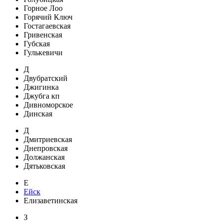
Горное Лоо
Горячий Ключ
Гостагаевская
Гривенская
Губская
Гулькевичи
Д
Двубратский
Джигинка
Джубга кп
Дивноморское
Динская
Д
Дмитриевская
Днепровская
Должанская
Дятьковская
Е
Ейск
Елизаветинская
З