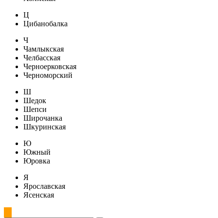
Ц
Цибанобалка
Ч
Чамлыкская
Челбасская
Черноерковская
Черноморский
Ш
Шедок
Шепси
Широчанка
Шкуринская
Ю
Южный
Юровка
Я
Ярославская
Ясенская