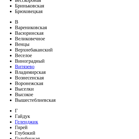
Бесскорбная
Бриньковская
Брюховецкая
В
Варениковская
Васюринская
Великовечное
Венцы
Верхнебаканский
Веселое
Виноградный
Витязево
Владимирская
Вознесенская
Воронежская
Выселки
Высокое
Вышестеблиевская
Г
Гайдук
Геленджик
Гирей
Глубокий
Голубицкая