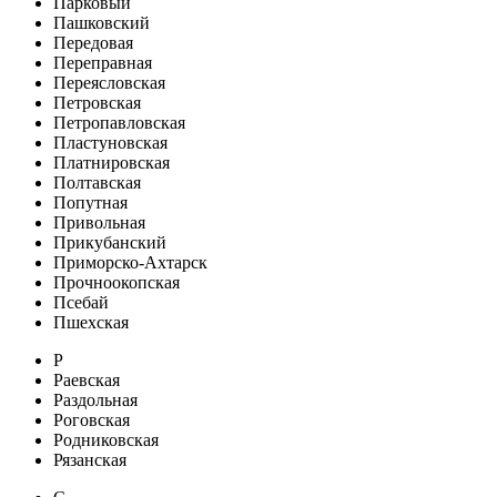
Парковый
Пашковский
Передовая
Переправная
Переясловская
Петровская
Петропавловская
Пластуновская
Платнировская
Полтавская
Попутная
Привольная
Прикубанский
Приморско-Ахтарск
Прочноокопская
Псебай
Пшехская
Р
Раевская
Раздольная
Роговская
Родниковская
Рязанская