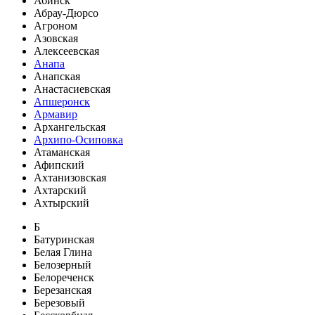
Абинск
Абрау-Дюрсо
Агроном
Азовская
Алексеевская
Анапа
Анапская
Анастасиевская
Апшеронск
Армавир
Архангельская
Архипо-Осиповка
Атаманская
Афипский
Ахтанизовская
Ахтарский
Ахтырский
Б
Батуринская
Белая Глина
Белозерный
Белореченск
Березанская
Березовый