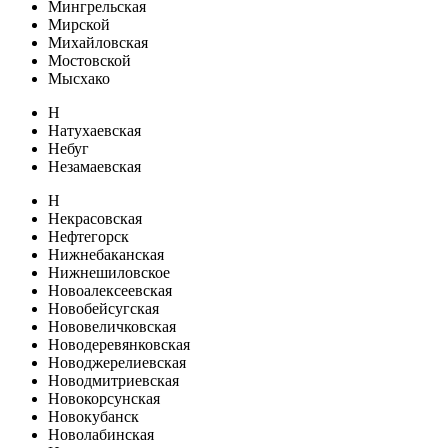
Мингрельская
Мирской
Михайловская
Мостовской
Мысхако
Н
Натухаевская
Небуг
Незамаевская
Н
Некрасовская
Нефтегорск
Нижнебаканская
Нижнешиловское
Новоалексеевская
Новобейсугская
Нововеличковская
Новодеревянковская
Новоджерелиевская
Новодмитриевская
Новокорсунская
Новокубанск
Новолабинская