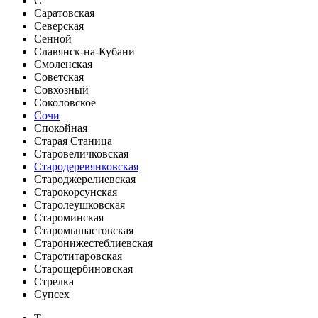
С
Саратовская
Северская
Сенной
Славянск-на-Кубани
Смоленская
Советская
Совхозный
Соколовское
Сочи
Спокойная
Старая Станица
Старовеличковская
Стародеревянковская
Староджерелиевская
Старокорсунская
Старолеушковская
Староминская
Старомышастовская
Старонижестеблиевская
Старотитаровская
Старощербиновская
Стрелка
Супсех