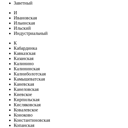
Заветный
И
Ивановская
Ильинская
Ильский
Индустриальный
К
Кабардинка
Кавказская
Казанская
Калинино
Калининская
Калниболотская
Камышеватская
Каневская
Канеловская
Киевское
Кирпильская
Кисляковская
Ковалевское
Коноково
Константиновская
Копанская