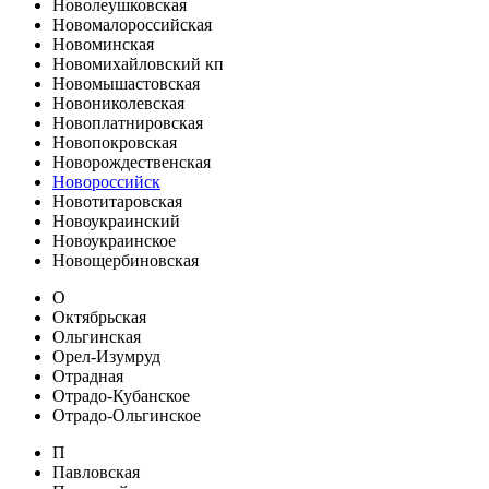
Новолеушковская
Новомалороссийская
Новоминская
Новомихайловский кп
Новомышастовская
Новониколевская
Новоплатнировская
Новопокровская
Новорождественская
Новороссийск
Новотитаровская
Новоукраинский
Новоукраинское
Новощербиновская
О
Октябрьская
Ольгинская
Орел-Изумруд
Отрадная
Отрадо-Кубанское
Отрадо-Ольгинское
П
Павловская