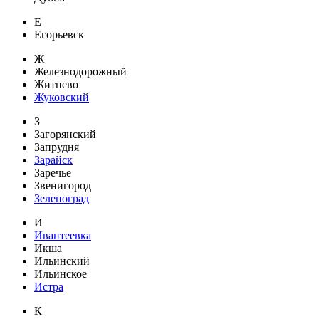
Е
Егорьевск
Ж
Железнодорожный
Житнево
Жуковский
З
Загорянский
Запрудня
Зарайск
Заречье
Звенигород
Зеленоград
И
Ивантеевка
Икша
Ильинский
Ильинское
Истра
К