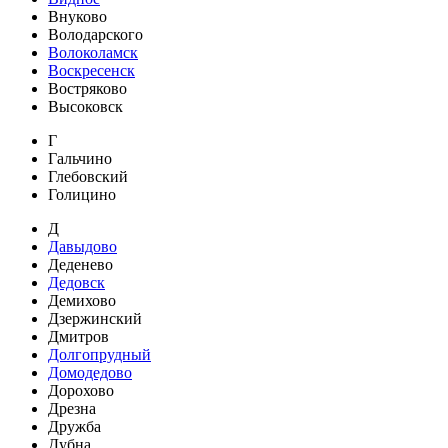
Внуково
Володарского
Волоколамск
Воскресенск
Востряково
Высоковск
Г
Гальчино
Глебовский
Голицино
Д
Давыдово
Деденево
Дедовск
Демихово
Дзержинский
Дмитров
Долгопрудный
Домодедово
Дорохово
Дрезна
Дружба
Дубна