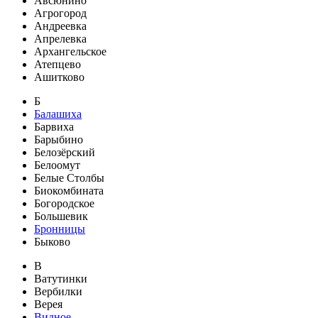
Авсюнино
Агрогород
Андреевка
Апрелевка
Архангельское
Атепцево
Ашитково
Б
Балашиха
Барвиха
Барыбино
Белозёрский
Белоомут
Белые Столбы
Биокомбината
Богородское
Большевик
Бронницы
Быково
В
Ватутинки
Вербилки
Верея
Видное