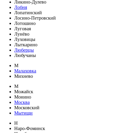
Ликино-Дулево
Лобня
Лопатинский
Лосино-Петровский
Лотошино
Луговая
Лунёво
Луховицы
Лыткарино
Люберцы
Любучаны
М
Малаховка
Михнево
М
Можайск
Монино
Москва
Московский
Мытищи
Н
Наро-Фоминск