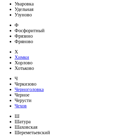
Уваровка
Удельная
Узуново
Ф
Фосфоритный
Фрязино
Фряново
Х
Химки
Хорлово
Хотьково
Ч
Черкизово
Черноголовка
Черное
Черусти
Чехов
Ш
Шатура
Шаховская
Шереметьевский