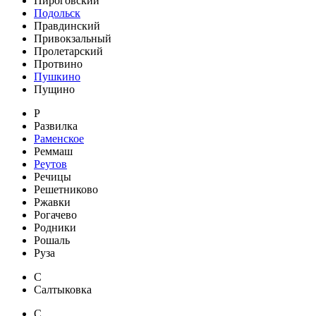
Пироговский
Подольск
Правдинский
Привокзальный
Пролетарский
Протвино
Пушкино
Пущино
Р
Развилка
Раменское
Реммаш
Реутов
Речицы
Решетниково
Ржавки
Рогачево
Родники
Рошаль
Руза
С
Салтыковка
С