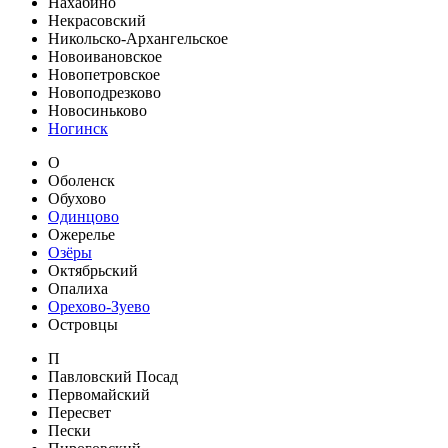
Нахабино
Некрасовский
Никольско-Архангельское
Новоивановское
Новопетровское
Новоподрезково
Новосиньково
Ногинск
О
Оболенск
Обухово
Одинцово
Ожерелье
Озёры
Октябрьский
Опалиха
Орехово-Зуево
Островцы
П
Павловский Посад
Первомайский
Пересвет
Пески