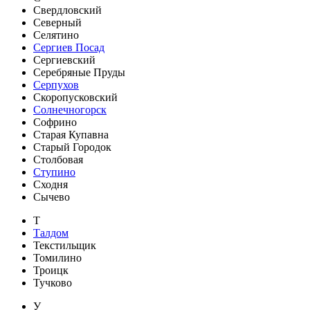
Свердловский
Северный
Селятино
Сергиев Посад
Сергиевский
Серебряные Пруды
Серпухов
Скоропусковский
Солнечногорск
Софрино
Старая Купавна
Старый Городок
Столбовая
Ступино
Сходня
Сычево
Т
Талдом
Текстильщик
Томилино
Троицк
Тучково
У