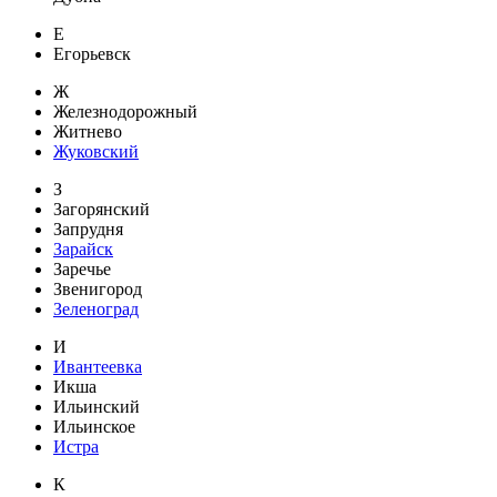
Е
Егорьевск
Ж
Железнодорожный
Житнево
Жуковский
З
Загорянский
Запрудня
Зарайск
Заречье
Звенигород
Зеленоград
И
Ивантеевка
Икша
Ильинский
Ильинское
Истра
К