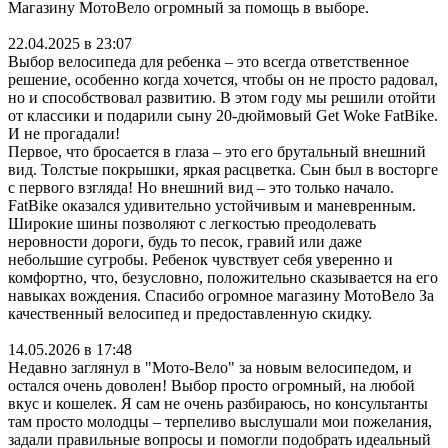
Магазину МотоВело огромный за помощь в выборе.
22.04.2025 в 23:07
Выбор велосипеда для ребенка – это всегда ответственное
решение, особенно когда хочется, чтобы он не просто радовал,
но и способствовал развитию. В этом году мы решили отойти
от классики и подарили сыну 20-дюймовый Get Woke FatBike.
И не прогадали!
Первое, что бросается в глаза – это его брутальный внешний
вид. Толстые покрышки, яркая расцветка. Сын был в восторге
с первого взгляда! Но внешний вид – это только начало.
FatBike оказался удивительно устойчивым и маневренным.
Широкие шины позволяют с легкостью преодолевать
неровности дороги, будь то песок, гравий или даже
небольшие сугробы. Ребенок чувствует себя уверенно и
комфортно, что, безусловно, положительно сказывается на его
навыках вождения. Спасибо огромное магазину МотоВело За
качественный велосипед и предоставленную скидку.
14.05.2026 в 17:48
Недавно заглянул в "Мото-Вело" за новым велосипедом, и
остался очень доволен! Выбор просто огромный, на любой
вкус и кошелек. Я сам не очень разбираюсь, но консультанты
там просто молодцы – терпеливо выслушали мои пожелания,
задали правильные вопросы и помогли подобрать идеальный