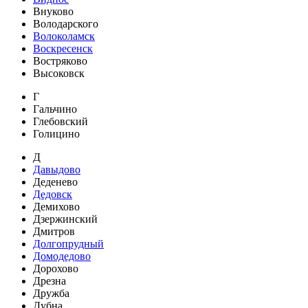
Внуково
Володарского
Волоколамск
Воскресенск
Востряково
Высоковск
Г
Гальчино
Глебовский
Голицино
Д
Давыдово
Деденево
Дедовск
Демихово
Дзержинский
Дмитров
Долгопрудный
Домодедово
Дорохово
Дрезна
Дружба
Дубна