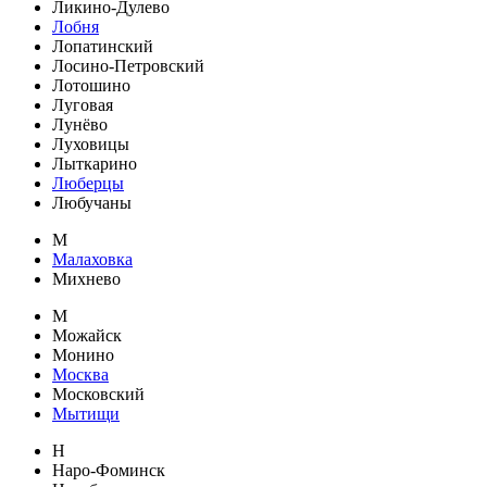
Ликино-Дулево
Лобня
Лопатинский
Лосино-Петровский
Лотошино
Луговая
Лунёво
Луховицы
Лыткарино
Люберцы
Любучаны
М
Малаховка
Михнево
М
Можайск
Монино
Москва
Московский
Мытищи
Н
Наро-Фоминск