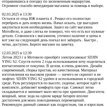
отправившись в поездку по заснеженным маршрутам.
Огромное спасибо менеджерам магазина за помощь в выборе.
02.03.2025 в 13:30
Остался от отца ИЖ планета 4 . Решил его полностью
перебрать и дать новую жизнь. Начал искать, где выгоднее
закупиться всем необходимым. Зашел на сайт магазина
МотоВело, и даже слегка не поверил, что что есть все нужные
детали. Созвонился с магазином, уточнил наличие и цены и
вот уже на следующий день поехал все забирать . Быстро ,
четко, доступно. Берите магазин на заметку.
12.03.2025 в 12:39
Летом 2023 г в Мотовело приобрёл электросамокат SDJIN
YING S2. Спустя почти 2 года использования хочу поделиться
впечатлением от покупки. В целом, я очень доволен. Дизайн
современный, сборка простая, но качественная. Материал
изготовления на высоком уровне — ничего не скрипит и не
люфтит. SDJIN YING S2 удобен в использовании в городской
среде. Руль регулируется по высоте, сиденье, которое идёт в
комплекте, добавляет комфорта при езде. Самокат легко
складывается и занимает мало места при хранении. Двигатель
мощный, запас хода на одном заряде батареи вполне
достаточен для моих повседневных перемещений.
Рекомендую данный самокат как подросткам, так и взрослым.