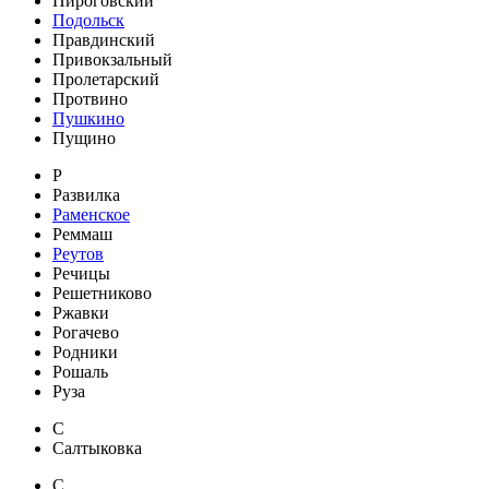
Пироговский
Подольск
Правдинский
Привокзальный
Пролетарский
Протвино
Пушкино
Пущино
Р
Развилка
Раменское
Реммаш
Реутов
Речицы
Решетниково
Ржавки
Рогачево
Родники
Рошаль
Руза
С
Салтыковка
С