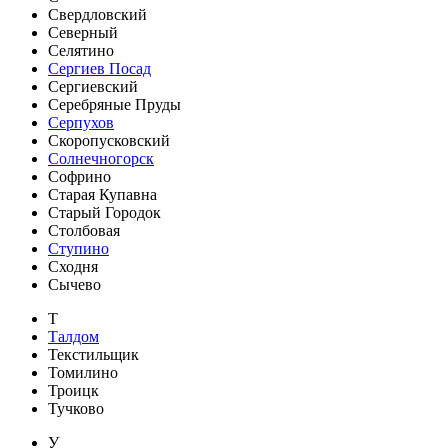
Свердловский
Северный
Селятино
Сергиев Посад
Сергиевский
Серебряные Пруды
Серпухов
Скоропусковский
Солнечногорск
Софрино
Старая Купавна
Старый Городок
Столбовая
Ступино
Сходня
Сычево
Т
Талдом
Текстильщик
Томилино
Троицк
Тучково
У