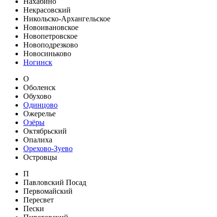
Нахабино
Некрасовский
Никольско-Архангельское
Новоивановское
Новопетровское
Новоподрезково
Новосиньково
Ногинск
О
Оболенск
Обухово
Одинцово
Ожерелье
Озёры
Октябрьский
Опалиха
Орехово-Зуево
Островцы
П
Павловский Посад
Первомайский
Пересвет
Пески