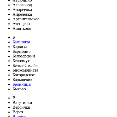
Авсюнино
Агрогород
Андреевка
Апрелевка
Архангельское
Атепцево
Ашитково
Б
Балашиха
Барвиха
Барыбино
Белозёрский
Белоомут
Белые Столбы
Биокомбината
Богородское
Большевик
Бронницы
Быково
В
Ватутинки
Вербилки
Верея
Видное