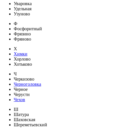
Уваровка
Удельная
Узуново
Ф
Фосфоритный
Фрязино
Фряново
Х
Химки
Хорлово
Хотьково
Ч
Черкизово
Черноголовка
Черное
Черусти
Чехов
Ш
Шатура
Шаховская
Шереметьевский