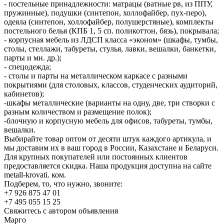
- постельные принадлежности: матрацы (ватные рв, из ППУ,
пружинные), подушки (синтепон, холлофайбер, пух-перо),
одеяла (синтепон, холлофайбер, полушерстяные), комплекты
постельного белья (КПБ 1, 5 сп. поликоттон, бязь), покрывала;
- корпусная мебель из ЛДСП класса «эконом» (шкафы, тумбы,
столы, стеллажи, табуреты, стулья, лавки, вешалки, банкетки,
парты и мн. др.);
- спецодежда;
- столы и парты на металлическом каркасе с разными
покрытиями (для столовых, классов, студенческих аудиторий,
кабинетов);
-шкафы металлические (варианты на одну, две, три створки с
разным количеством и размещение полок);
-блочную и корпусную мебель для офисов, табуреты, тумбы,
вешалки.
Выбирайте товар оптом от десяти штук каждого артикула, и
мы доставим их в ваш город в России, Казахстане и Беларуси.
Для крупных покупателей или постоянных клиентов
предоставляется скидка. Наша продукция доступна на сайте
metall-krovati. ком.
Подберем, то, что нужно, звоните:
+7 926 875 47 01
+7 495 055 15 25
Свяжитесь с автором объявления
Марго