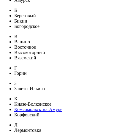
Амурск
Б
Березовый
Бикин
Богородское
В
Ванино
Восточное
Высокогорный
Вяземский
Г
Горин
З
Заветы Ильича
К
Князе-Волконское
Комсомольск-на-Амуре
Корфовский
Л
Лермонтовка