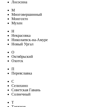
Лососина
М
Многовершинный
Монгохто
Мухен
Н
Некрасовка
Николаевск-на-Амуре
Новый Ургал
О
Октябрьский
Охотск
П
Переяславка
С
Селихино
Советская Гавань
Солнечный
Т
Таежное