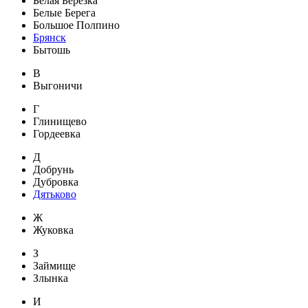
Белая Березка
Белые Берега
Большое Полпино
Брянск
Бытошь
В
Выгоничи
Г
Глинищево
Гордеевка
Д
Добрунь
Дубровка
Дятьково
Ж
Жуковка
З
Займище
Злынка
И