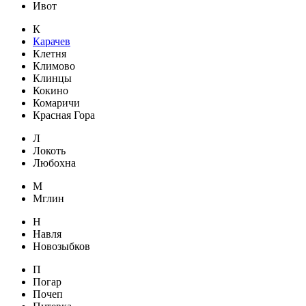
Ивот
К
Карачев
Клетня
Климово
Клинцы
Кокино
Комаричи
Красная Гора
Л
Локоть
Любохна
М
Мглин
Н
Навля
Новозыбков
П
Погар
Почеп