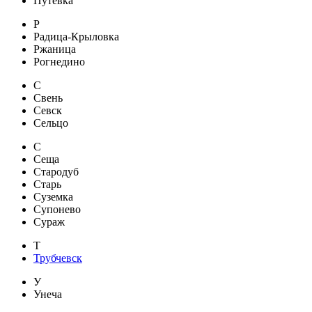
Путевка
Р
Радица-Крыловка
Ржаница
Рогнедино
С
Свень
Севск
Сельцо
С
Сеща
Стародуб
Старь
Суземка
Супонево
Сураж
Т
Трубчевск
У
Унеча