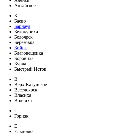
Алейск
Алтайское
Б
Баево
Барнаул
Белокуриха
Белоярск
Березовка
Бийск
Благовещенка
Боровиха
Бурла
Быстрый Исток
В
Верх-Катунское
Веселоярск
Власиха
Волчиха
Г
Горняк
Е
Ельцовка