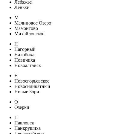
Лебяжье
Леньки
М
Малиновое Озеро
Мамонтово
Михайловское
Н
Нагорный
Налобиха
Новичиха
Новоалтайск
Н
Новоегорьевское
Новосиликатный
Новые Зори
О
Озерки
П
Павловск
Панкрушиха
Первомайское