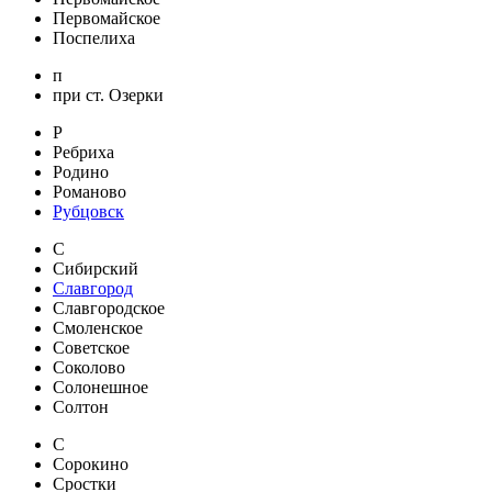
Первомайское
Поспелиха
п
при ст. Озерки
Р
Ребриха
Родино
Романово
Рубцовск
С
Сибирский
Славгород
Славгородское
Смоленское
Советское
Соколово
Солонешное
Солтон
С
Сорокино
Сростки