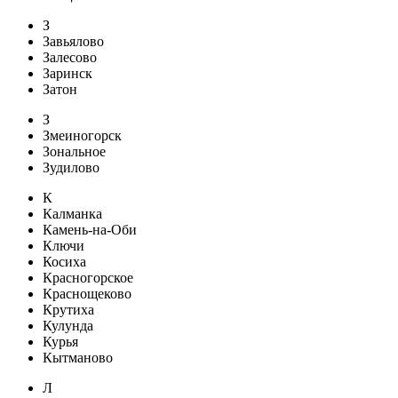
З
Завьялово
Залесово
Заринск
Затон
З
Змеиногорск
Зональное
Зудилово
К
Калманка
Камень-на-Оби
Ключи
Косиха
Красногорское
Краснощеково
Крутиха
Кулунда
Курья
Кытманово
Л