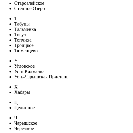
Староалейское
Степное Озеро
Т
Табуны
Тальменка
Тогул
Топчиха
Троицкое
Тюменцево
У
Угловское
Усть-Калманка
Усть-Чарышская Пристань
Х
Хабары
Ц
Целинное
Ч
Чарышское
Черемное