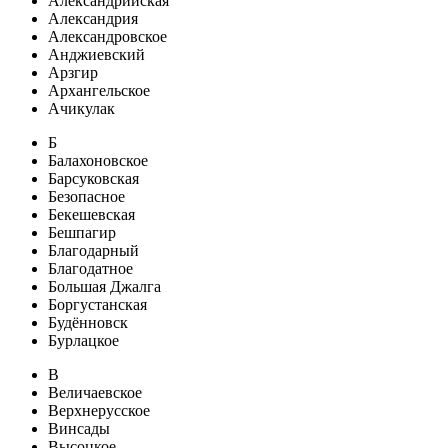
Александрийская
Александрия
Александровское
Анджиевский
Арзгир
Архангельское
Ачикулак
Б
Балахоновское
Барсуковская
Безопасное
Бекешевская
Бешпагир
Благодарный
Благодатное
Большая Джалга
Боргустанская
Будённовск
Бурлацкое
В
Величаевское
Верхнерусское
Винсады
Высоцкое