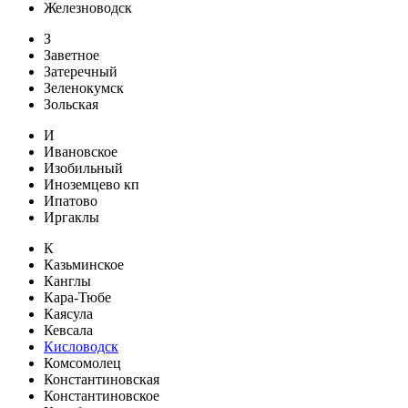
Железноводск
З
Заветное
Затеречный
Зеленокумск
Зольская
И
Ивановское
Изобильный
Иноземцево кп
Ипатово
Иргаклы
К
Казьминское
Канглы
Кара-Тюбе
Каясула
Кевсала
Кисловодск
Комсомолец
Константиновская
Константиновское