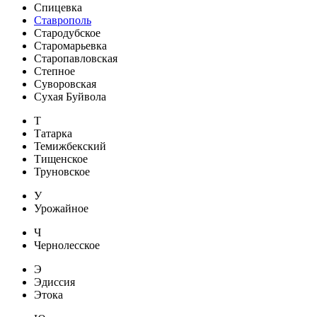
Спицевка
Ставрополь
Стародубское
Старомарьевка
Старопавловская
Степное
Суворовская
Сухая Буйвола
Т
Татарка
Темижбекский
Тищенское
Труновское
У
Урожайное
Ч
Чернолесское
Э
Эдиссия
Этока