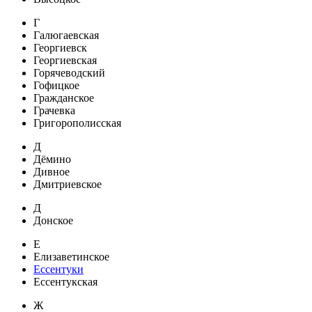
Г
Галюгаевская
Георгиевск
Георгиевская
Горячеводский
Гофицкое
Гражданское
Грачевка
Григорополисская
Д
Дёмино
Дивное
Дмитриевское
Д
Донское
Е
Елизаветинское
Ессентуки
Ессентукская
Ж