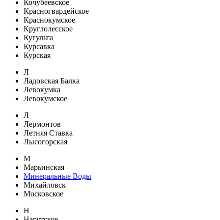
Кочубеевское
Красногвардейское
Краснокумское
Круглолесское
Кугульта
Курсавка
Курская
Л
Ладовская Балка
Левокумка
Левокумское
Л
Лермонтов
Летняя Ставка
Лысогорская
М
Марьинская
Минеральные Воды
Михайловск
Московское
Н
Нагутское