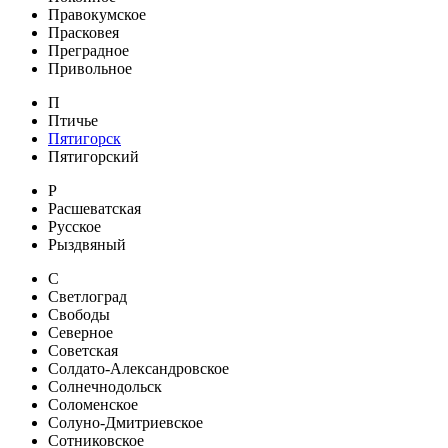
Правокумское
Прасковея
Преградное
Привольное
П
Птичье
Пятигорск
Пятигорский
Р
Расшеватская
Русское
Рыздвяный
С
Светлоград
Свободы
Северное
Советская
Солдато-Александровское
Солнечнодольск
Соломенское
Солуно-Дмитриевское
Сотниковское