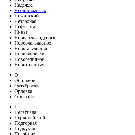
Надежда
Невинномысск
Нежинский
Незлобная
Нефтекумск
Нины
Новоалександровск
Новоблагодарное
Новозаведенное
Новопавловск
Новоселицкое
Новотроицкая
О
Обильное
Октябрьское
Орловка
Отказное
П
Пелагиада
Первомайский
Подгорная
Подкумок
Покойное