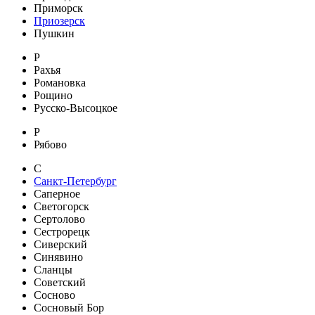
Приморск
Приозерск
Пушкин
Р
Рахья
Романовка
Рощино
Русско-Высоцкое
Р
Рябово
С
Санкт-Петербург
Саперное
Светогорск
Сертолово
Сестрорецк
Сиверский
Синявино
Сланцы
Советский
Сосново
Сосновый Бор