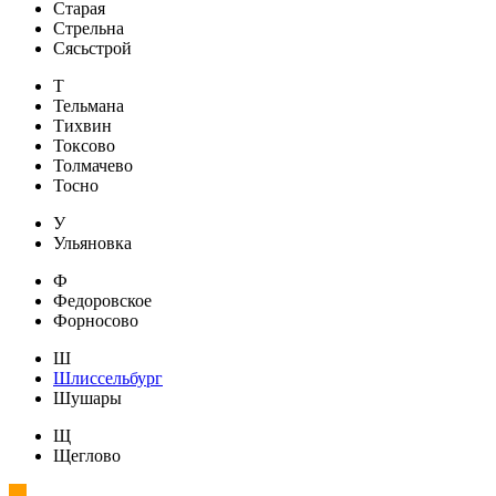
Старая
Стрельна
Сясьстрой
Т
Тельмана
Тихвин
Токсово
Толмачево
Тосно
У
Ульяновка
Ф
Федоровское
Форносово
Ш
Шлиссельбург
Шушары
Щ
Щеглово