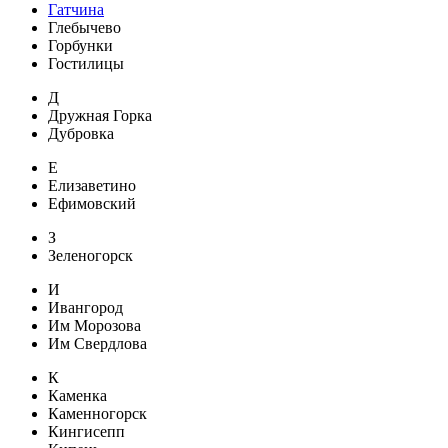
Гатчина
Глебычево
Горбунки
Гостилицы
Д
Дружная Горка
Дубровка
Е
Елизаветино
Ефимовский
З
Зеленогорск
И
Ивангород
Им Морозова
Им Свердлова
К
Каменка
Каменногорск
Кингисепп