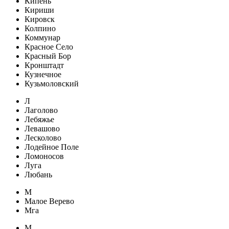
Кипень
Кириши
Кировск
Колпино
Коммунар
Красное Село
Красный Бор
Кронштадт
Кузнечное
Кузьмоловский
Л
Лаголово
Лебяжье
Левашово
Лесколово
Лодейное Поле
Ломоносов
Луга
Любань
М
Малое Верево
Мга
М