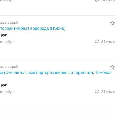
етербург
24 июл
ское сырьё
тороантимонат водорода (HSbF6)
 руб.
етербург
24 июл
ское сырьё
ie (Окислительный партеризационный термостат, Тяжёлая
 руб.
етербург
24 июл