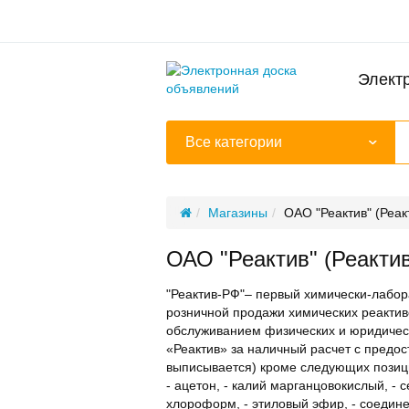
Элект
Все категории
Магазины
ОАО "Реактив" (Реак
ОАО "Реактив" (Реакти
"Реактив-РФ"– первый химически-лабор
розничной продажи химических реактив
обслуживанием физических и юридическ
«Реактив» за наличный расчет с предос
выписывается) кроме следующих позиц
- ацетон, - калий марганцовокислый, - с
хлороформ, - этиловый эфир, - соеди