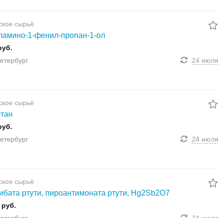
ское сырьё
ламино-1-фенил-пропан-1-ол
руб.
етербург
24 июл
ское сырьё
тан
руб.
етербург
24 июл
ское сырьё
ибата ртути, пироантимоната ртути, Hg2Sb2О7
 руб.