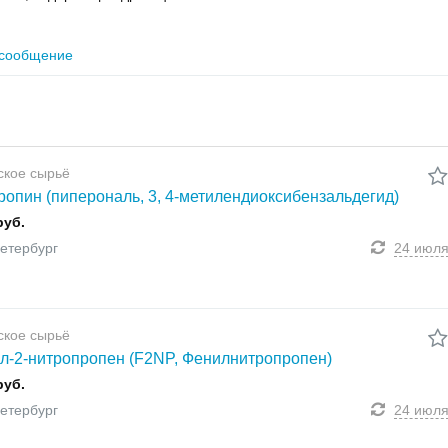
 сообщение
ское сырьё
ропин (пиперональ, 3, 4-метилендиоксибензальдегид)
руб.
етербург
24 июл
ское сырьё
л-2-нитропропен (F2NP, Фенилнитропропен)
руб.
етербург
24 июл