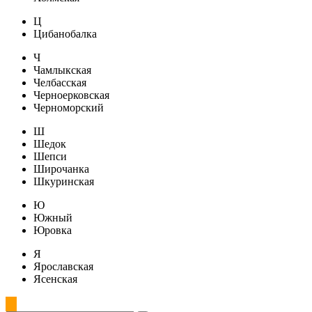
Ц
Цибанобалка
Ч
Чамлыкская
Челбасская
Черноерковская
Черноморский
Ш
Шедок
Шепси
Широчанка
Шкуринская
Ю
Южный
Юровка
Я
Ярославская
Ясенская