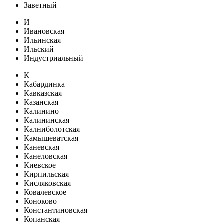
Заветный
И
Ивановская
Ильинская
Ильский
Индустриальный
К
Кабардинка
Кавказская
Казанская
Калинино
Калининская
Калниболотская
Камышеватская
Каневская
Канеловская
Киевское
Кирпильская
Кисляковская
Ковалевское
Коноково
Константиновская
Копанская