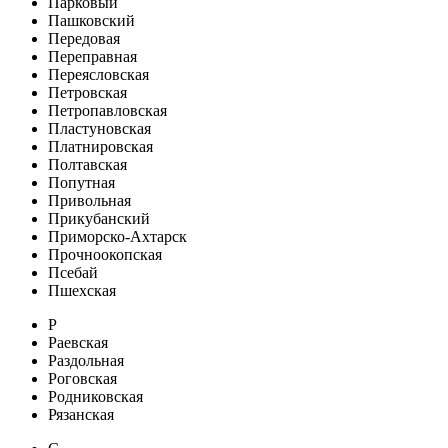
Парковый
Пашковский
Передовая
Переправная
Переясловская
Петровская
Петропавловская
Пластуновская
Платнировская
Полтавская
Попутная
Привольная
Прикубанский
Приморско-Ахтарск
Прочноокопская
Псебай
Пшехская
Р
Раевская
Раздольная
Роговская
Родниковская
Рязанская