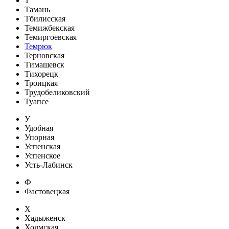
Т
Тамань
Тбилисская
Темижбекская
Темиргоевская
Темрюк
Терновская
Тимашевск
Тихорецк
Троицкая
Трудобеликовский
Туапсе
У
Удобная
Упорная
Успенская
Успенское
Усть-Лабинск
Ф
Фастовецкая
Х
Хадыженск
Холмская