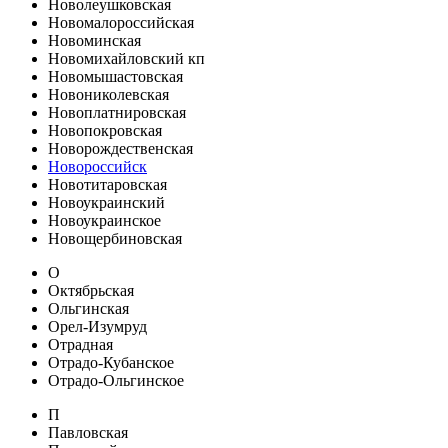
Новолеушковская
Новомалороссийская
Новоминская
Новомихайловский кп
Новомышастовская
Новониколевская
Новоплатнировская
Новопокровская
Новорождественская
Новороссийск
Новотитаровская
Новоукраинский
Новоукраинское
Новощербиновская
О
Октябрьская
Ольгинская
Орел-Изумруд
Отрадная
Отрадо-Кубанское
Отрадо-Ольгинское
П
Павловская