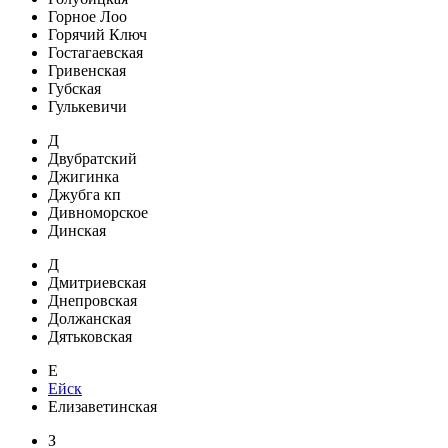
Горное Лоо
Горячий Ключ
Гостагаевская
Гривенская
Губская
Гулькевичи
Д
Двубратский
Джигинка
Джубга кп
Дивноморское
Динская
Д
Дмитриевская
Днепровская
Должанская
Дятьковская
Е
Ейск
Елизаветинская
З