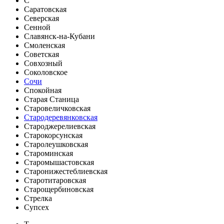
С
Саратовская
Северская
Сенной
Славянск-на-Кубани
Смоленская
Советская
Совхозный
Соколовское
Сочи
Спокойная
Старая Станица
Старовеличковская
Стародеревянковская
Староджерелиевская
Старокорсунская
Старолеушковская
Староминская
Старомышастовская
Старонижестеблиевская
Старотитаровская
Старощербиновская
Стрелка
Супсех