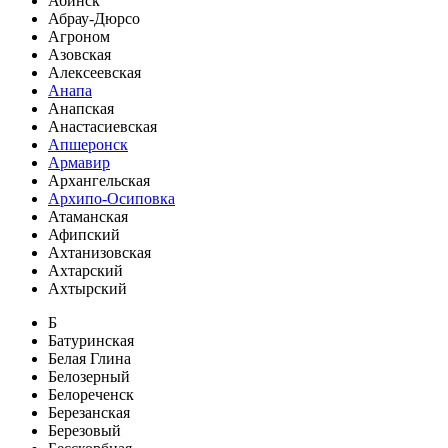
Абинск
Абрау-Дюрсо
Агроном
Азовская
Алексеевская
Анапа
Анапская
Анастасиевская
Апшеронск
Армавир
Архангельская
Архипо-Осиповка
Атаманская
Афипский
Ахтанизовская
Ахтарский
Ахтырский
Б
Батуринская
Белая Глина
Белозерный
Белореченск
Березанская
Березовый