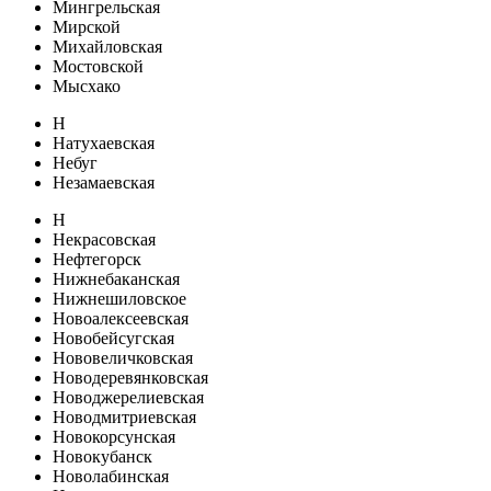
Мингрельская
Мирской
Михайловская
Мостовской
Мысхако
Н
Натухаевская
Небуг
Незамаевская
Н
Некрасовская
Нефтегорск
Нижнебаканская
Нижнешиловское
Новоалексеевская
Новобейсугская
Нововеличковская
Новодеревянковская
Новоджерелиевская
Новодмитриевская
Новокорсунская
Новокубанск
Новолабинская