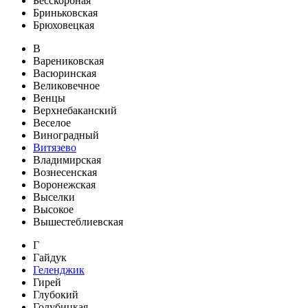
Бесскорбная
Бриньковская
Брюховецкая
В
Варениковская
Васюринская
Великовечное
Венцы
Верхнебаканский
Веселое
Виноградный
Витязево
Владимирская
Вознесенская
Воронежская
Выселки
Высокое
Вышестеблиевская
Г
Гайдук
Геленджик
Гирей
Глубокий
Голубицкая