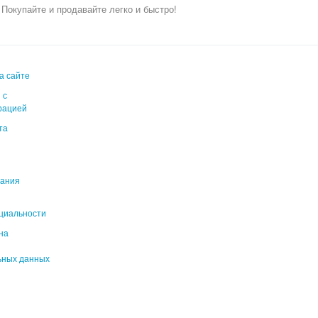
.
Покупайте и продавайте легко и быстро!
а сайте
 с
рацией
та
вания
циальности
на
ьных данных