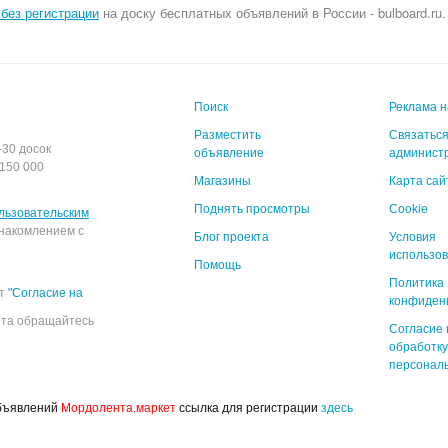
без регистрации
на доску бесплатных объявлений в России - bulboard.ru
Поиск
Реклама н
Разместить
Связаться
-30 досок
объявление
админист
150 000
Магазины
Карта сай
Поднять просмотры
Cookie
льзовательским
накомлением с
Блог проекта
Условия
использо
Помощь
Политика
ёт
"Согласие на
конфиден
йта обращайтесь
Согласие 
обработку
персонал
объявлений
Мордолента.маркет
ссылка для регистрации
здесь